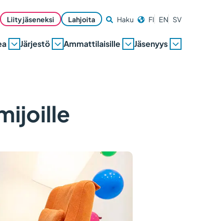
Liity jäseneksi
Lahjoita
Haku
FI
EN
SV
ea
Järjestö
Ammattilaisille
Jäsenyys
ijoille