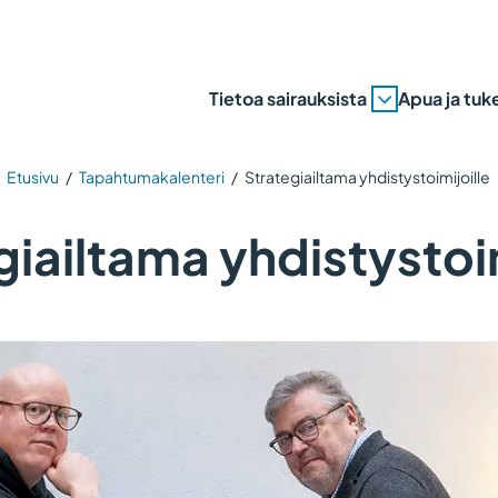
Tietoa sairauksista
Apua ja tuk
Etusivu
/
Tapahtumakalenteri
/
Strategiailtama yhdistystoimijoille
giailtama yhdistystoim