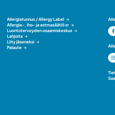
Allergiatunnus / Allergy Label
All
Allergia-, iho- ja astmasäätiö sr
Luontoterveyden osaamiskeskus
Lahjoita
Liity jäseneksi
All
Palaute
Tie
Saa