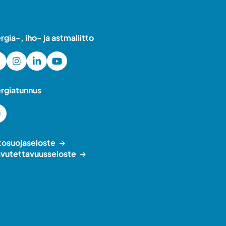
ergia-, iho- ja astmaliitto
ergiatunnus
tosuojaseloste
vutettavuusseloste