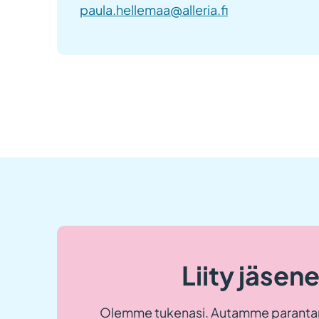
paula.hellemaa@alleria.fi
Liity jäsen
Olemme tukenasi. Autamme paranta