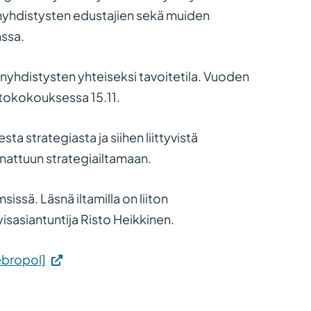
senyhdistysten edustajien sekä muiden
nssa.
äsenyhdistysten yhteiseksi tavoitetila. Vuoden
tokokouksessa 15.11.
a strategiasta ja siihen liittyvistä
nnattuun strategiailtamaan.
issä. Läsnä iltamilla on liiton
yisasiantuntija Risto Heikkinen.
ebropol]