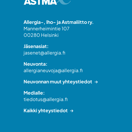
Allergia-, Iho- ja Astmaliitto ry.
Mannerheimintie 107
00280 Helsinki
Jäsenasiat:
jasenet@allergia.fi
Neuvonta:
allergianeuvoja@allergia.fi
Neuvonnan muut yhteystiedot
Medialle:
tiedotus@allergia.fi
Kaikki yhteystiedot