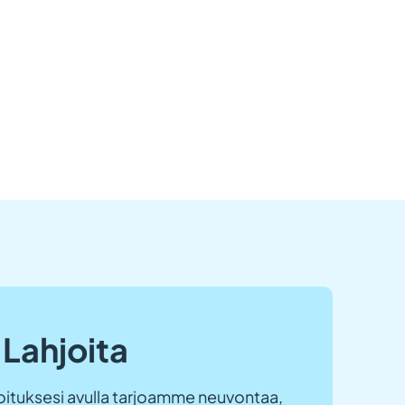
Lahjoita
ituksesi avulla tarjoamme neuvontaa,