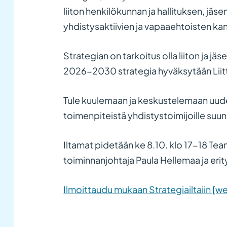
liiton henkilökunnan ja hallituksen, jä
yhdistysaktiivien ja vapaaehtoisten ka
Strategian on tarkoitus olla liiton ja j
2026-2030 strategia hyväksytään Liit
Tule kuulemaan ja keskustelemaan uudest
toimenpiteistä yhdistystoimijoille suu
Iltamat pidetään ke 8.10. klo 17-18 Teams
toiminnanjohtaja Paula Hellemaa ja erit
Ilmoittaudu mukaan Strategiailtaiin [w