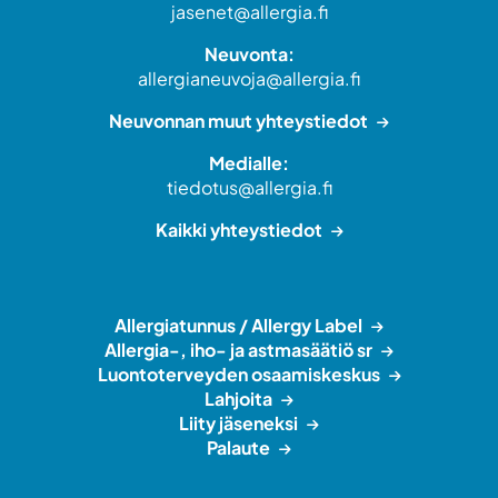
jasenet@allergia.fi
Neuvonta:
allergianeuvoja@allergia.fi
Neuvonnan muut yhteystiedot
Medialle:
tiedotus@allergia.fi
Kaikki yhteystiedot
Allergiatunnus / Allergy Label
Allergia-, iho- ja astmasäätiö sr
Luontoterveyden osaamiskeskus
Lahjoita
Liity jäseneksi
Palaute