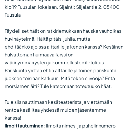
klo 19 Tuusulan Jokelaan. Sijainti: Siljalantie 2, 05400
Tuusula
Täydelliset häät on ratkiriemukkaan hauska vauhdikas
huvinäytelmä. Häitä pitäisi juhlia, mutta
ehditäänkö ajoissa alttarille ja kenen kanssa? Kesäinen,
hulvattoman hurmaava farssi on
väärinymmärrysten ja kommellusten ilotulitus.
Pariskunta yrittää ehtiä alttarille ja toinen pariskunta
juoksee toisiaan karkuun. Mitä tekee siivooja? Entä
morsiamen äiti? Tule katsomaan toteutuuko häät.
Tule siis nauttimaan kesäteatterista ja viettämään
rentoa kesäiltaa yhdessä muiden jäsentemme
kanssa!
Ilmoittautuminen:
Ilmoita nimesi ja puhelinnumero