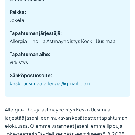
Paikka:
Jokela
Tapahtuman järjestäjä:
Allergia-, Iho- ja Astmayhdistys Keski-Uusimaa
Tapahtuman aihe:
virkistys
Sähköpostiosoite:
keski.uusimaa.allergia@gmail.com
Allergia-, iho- ja astmayhdistys Keski-Uusimaa
järjestää jäsenilleen mukavan kesäteatteritapahtuman
elokuussa. Olemme varanneet jäsenillemme lippuja
Joka-teatterin Täydelliset häät -esitykseen 5.8.2025