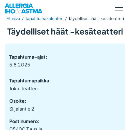
Etusivu
/
Tapahtumakalenteri
/
Täydelliset häät -kesäteatteri
Täydelliset häät -kesäteatteri
Tapahtuma-ajat:
5.8.2025
Tapahtumapaikka:
Joka-teatteri
Osoite:
Siljalantie 2
Postinumero:
05400 Tuusula