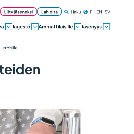
Liity jäseneksi
Lahjoita
Haku
FI
EN
SV
ea
Järjestö
Ammattilaisille
Jäsenyys
lergisille
teiden