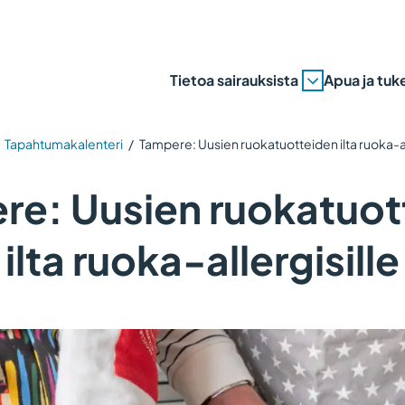
Tietoa sairauksista
Apua ja tuk
/
Tapahtumakalenteri
/
Tampere: Uusien ruokatuotteiden ilta ruoka-al
re: Uusien ruokatuot
ilta ruoka-allergisille