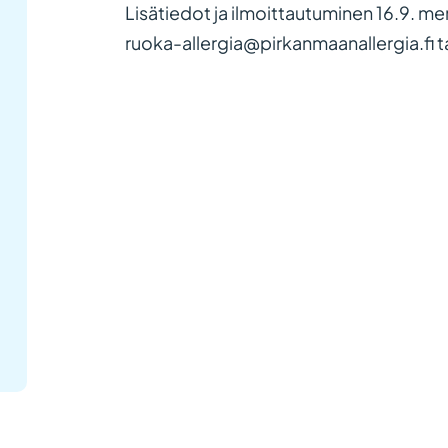
Lisätiedot ja ilmoittautuminen 16.9. m
ruoka-allergia@pirkanmaanallergia.fi t