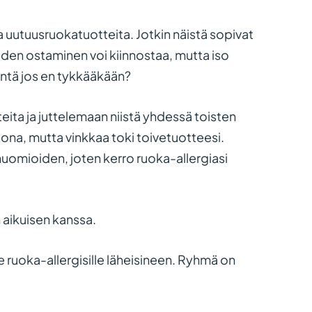
a uutuusruokatuotteita. Jotkin näistä sopivat
iden ostaminen voi kiinnostaa, mutta iso
 Entä jos en tykkääkään?
eita ja juttelemaan niistä yhdessä toisten
lona, mutta vinkkaa toki toivetuotteesi.
t huomioiden, joten kerro ruoka-allergiasi
 aikuisen kanssa.
 ruoka-allergisille läheisineen. Ryhmä on