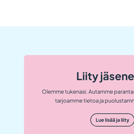
Liity jäsen
Olemme tukenasi. Autamme paranta
tarjoamme tietoa ja puolustamm
Lue lisää ja liity