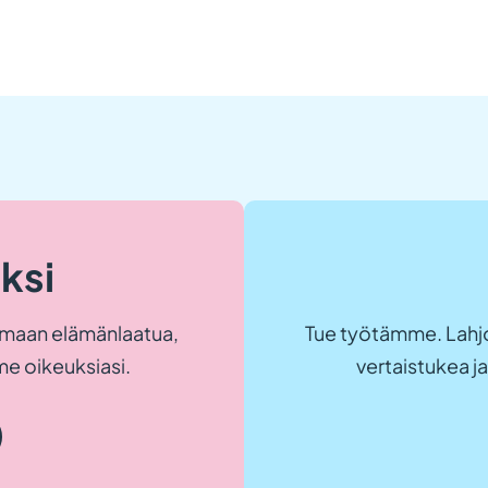
eksi
maan elämänlaatua,
Tue työtämme. Lahjo
e oikeuksiasi.
vertaistukea 