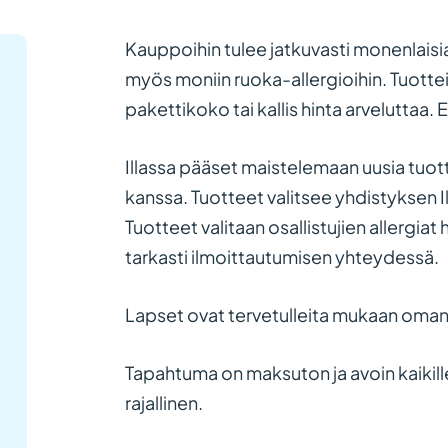
Kauppoihin tulee jatkuvasti monenlaisi
myös moniin ruoka-allergioihin. Tuotte
pakettikoko tai kallis hinta arveluttaa.
Illassa pääset maistelemaan uusia tuott
kanssa. Tuotteet valitsee yhdistyksen I
Tuotteet valitaan osallistujien allergia
tarkasti ilmoittautumisen yhteydessä.
Lapset ovat tervetulleita mukaan oman
Tapahtuma on maksuton ja avoin kaikille
rajallinen.