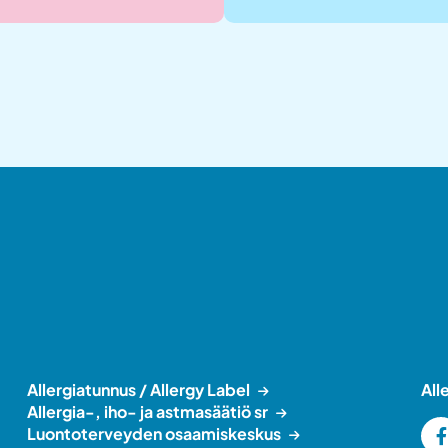
Allergiatunnus / Allergy Label
All
Allergia-, iho- ja astmasäätiö sr
Luontoterveyden osaamiskeskus