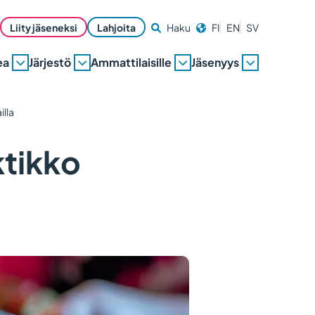
Liity jäseneksi
Lahjoita
Haku
FI
EN
SV
ea
Järjestö
Ammattilaisille
Jäsenyys
illa
ktikko