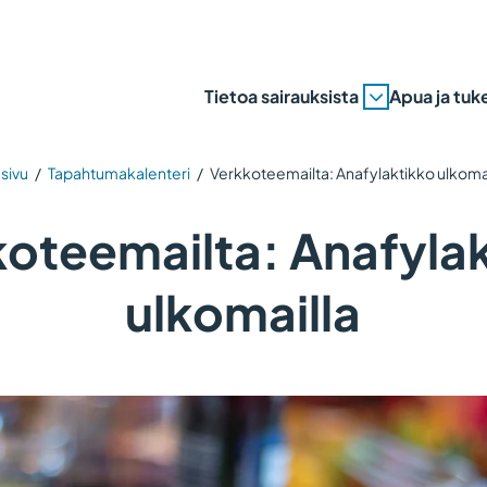
Tietoa sairauksista
Apua ja tuk
sivu
/
Tapahtumakalenteri
/
Verkkoteemailta: Anafylaktikko ulkoma
oteemailta: Anafyla
ulkomailla