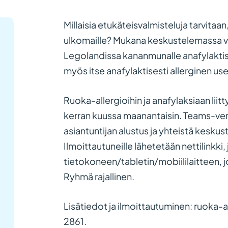
Millaisia etukäteisvalmisteluja tarvitaa
ulkomaille? Mukana keskustelemassa va
Legolandissa kananmunalle anafylaktise
myös itse anafylaktisesti allerginen usei
Ruoka-allergioihin ja anafylaksiaan liit
kerran kuussa maanantaisin. Teams-ver
asiantuntijan alustus ja yhteistä kesk
Ilmoittautuneille lähetetään nettilinkki
tietokoneen/tabletin/mobiililaitteen, j
Ryhmä rajallinen.
Lisätiedot ja ilmoittautuminen: ruoka-
2861.