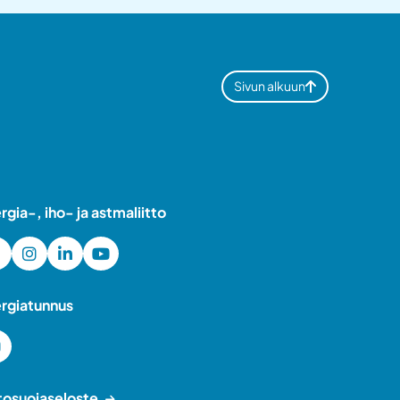
Sivun alkuun
ergia-, iho- ja astmaliitto
ergiatunnus
tosuojaseloste