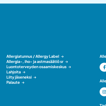
Allergiatunnus / Allergy Label
All
Allergia-, iho- ja astmasäätiö sr
Luontoterveyden osaamiskeskus
Lahjoita
Liity jäseneksi
All
Palaute
Tie