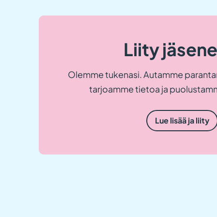
Liity jäsen
Olemme tukenasi. Autamme paranta
tarjoamme tietoa ja puolustamm
Lue lisää ja liity