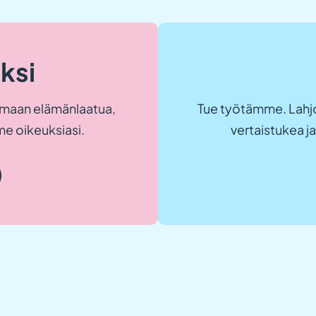
eksi
maan elämänlaatua,
Tue työtämme. Lahjo
e oikeuksiasi.
vertaistukea 