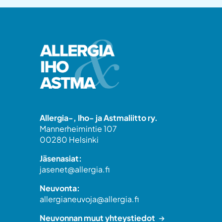
Allergia-, Iho- ja Astmaliitto ry.
Mannerheimintie 107
00280 Helsinki
Jäsenasiat:
jasenet@allergia.fi
Neuvonta:
allergianeuvoja@allergia.fi
Neuvonnan muut yhteystiedot