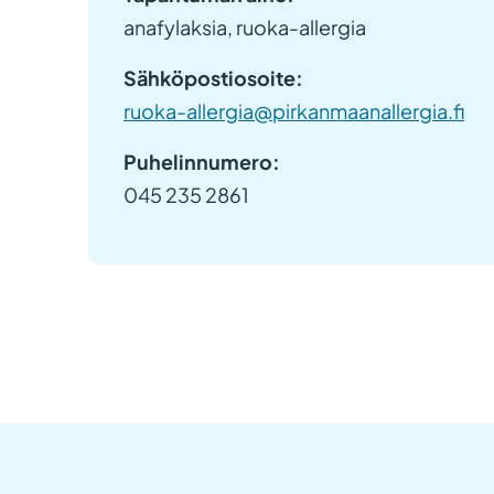
anafylaksia, ruoka-allergia
Sähköpostiosoite:
ruoka-allergia@pirkanmaanallergia.fi
Puhelinnumero:
045 235 2861