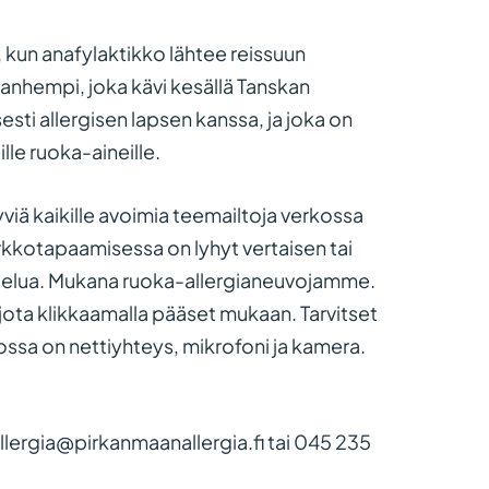
n, kun anafylaktikko lähtee reissuun
nhempi, joka kävi kesällä Tanskan
sti allergisen lapsen kanssa, ja joka on
lle ruoka-aineille.
tyviä kaikille avoimia teemailtoja verkossa
kkotapaamisessa on lyhyt vertaisen tai
ustelua. Mukana ruoka-allergianeuvojamme.
, jota klikkaamalla pääset mukaan. Tarvitset
ossa on nettiyhteys, mikrofoni ja kamera.
allergia@pirkanmaanallergia.fi tai 045 235