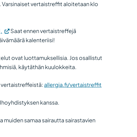
 Varsinaiset vertaistreffit aloitetaan klo
.
Saat ennen vertaistreffejä
äivämäärä kalenteriisi!
elut ovat luottamuksellisia. Jos osallistut
ihmisiä, käytäthän kuulokkeita.
 vertaistreffeistä:
allergia.fi/vertaistreffit
ä Ihoyhdistyksen kanssa.
a muiden samaa sairautta sairastavien