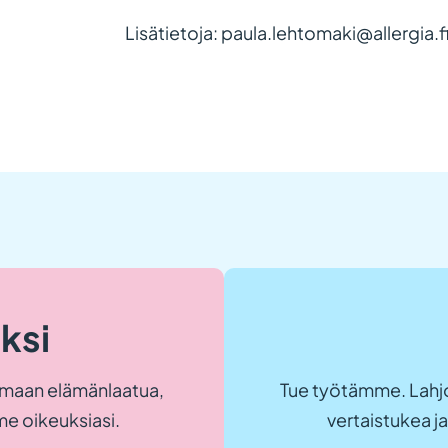
Lisätietoja: paula.lehtomaki@allergia.f
eksi
maan elämänlaatua,
Tue työtämme. Lahjo
e oikeuksiasi.
vertaistukea 