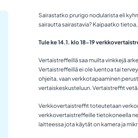
Sairastatko prurigo nodularista eli ky
sairautta sairastavia? Kaipaatko tietoa
Tule ke 14.1. klo 18-19 verkkovertaistr
Vertaistreffeillä saa muilta vinkkejä ar
Vertaistreffeillä ei ole luentoa tai te
ohjeita, vaan verkkotapaaminen perust
vertaiskeskusteluun. Vertaistreffit vet
Verkkovertaistreffit toteutetaan verkon
verkkovertaistreffeille tietokoneella ne
laitteessa jota käytät on kamera ja mikr