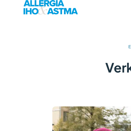
E
Verk