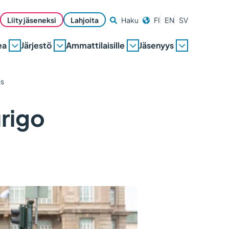
Liity jäseneksi
Lahjoita
Haku
FI
EN
SV
ea
Järjestö
Ammattilaisille
Jäsenyys
is
urigo