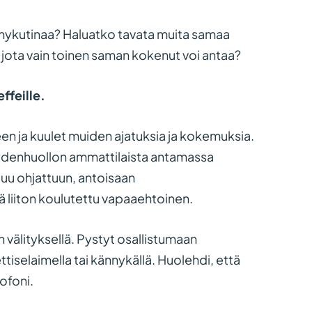
hmykutinaa? Haluatko tavata muita samaa
, jota vain toinen saman kokenut voi antaa?
effeille.
keen ja kuulet muiden ajatuksia ja kokemuksia.
rveydenhuollon ammattilaista antamassa
uu ohjattuun, antoisaan
ää liiton koulutettu vapaaehtoinen.
 välityksellä. Pystyt osallistumaan
ttiselaimella tai kännykällä. Huolehdi, että
ofoni.