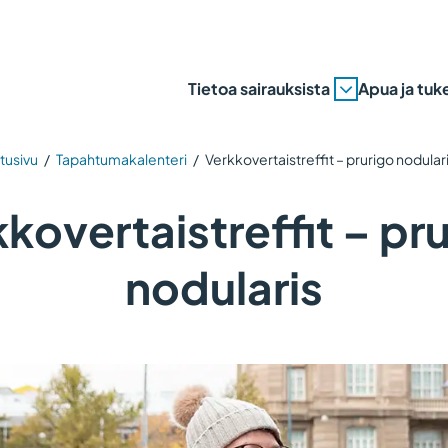
Tietoa sairauksista
Apua ja tuk
tusivu
/
Tapahtumakalenteri
/
Verkkovertaistreffit – prurigo nodular
kovertaistreffit – pr
nodularis