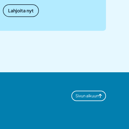
Lahjoita nyt
Sivun alkuun