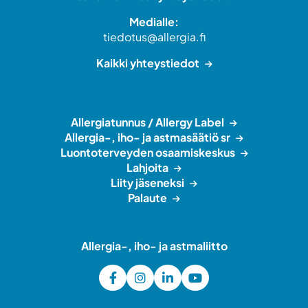
Medialle:
tiedotus@allergia.fi
Kaikki yhteystiedot
Allergiatunnus / Allergy Label
Allergia-, iho- ja astmasäätiö sr
Luontoterveyden osaamiskeskus
Lahjoita
Liity jäseneksi
Palaute
Allergia-, iho- ja astmaliitto