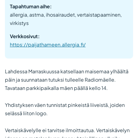
Tapahtuman aihe:
allergia, astma, ihosairaudet, vertaistapaaminen,
virkistys
Verkkosivut:
https://paijathameen.allergia.fi/
Lahdessa Marraskuussa katsellaan maisemaa ylhäältä
päin ja suunnataan tutuksi tulleelle Radiomäelle.
Tavataan parkkipaikalla mäen päällä kello 14.
Yhdistyksen väen tunnistat pinkeistä liiveistä, joiden
selässä liiton logo.
Vertaiskävelylle ei tarvitse ilmoittautua. Vertaiskävelyn