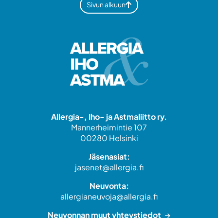
Sivun alkuun
Allergia-, Iho- ja Astmaliitto ry.
Mannerheimintie 107
00280 Helsinki
Jäsenasiat:
jasenet@allergia.fi
Neuvonta:
allergianeuvoja@allergia.fi
Neuvonnan muut yhteystiedot