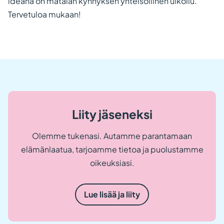
ideana on matalan kynnyksen yhteisöllinen ulkoilu.
Tervetuloa mukaan!
Liity jäseneksi
Olemme tukenasi. Autamme parantamaan
elämänlaatua, tarjoamme tietoa ja puolustamme
oikeuksiasi.
Lue lisää ja liity