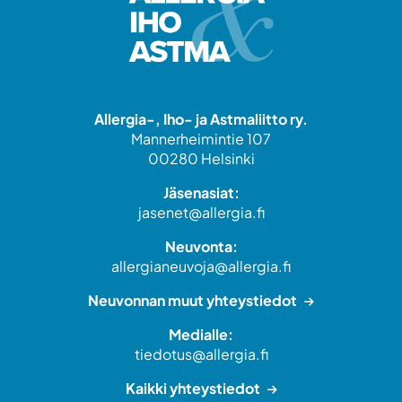
Allergia-, Iho- ja Astmaliitto ry.
Mannerheimintie 107
00280 Helsinki
Jäsenasiat:
jasenet@allergia.fi
Neuvonta:
allergianeuvoja@allergia.fi
Neuvonnan muut yhteystiedot
Medialle:
tiedotus@allergia.fi
Kaikki yhteystiedot