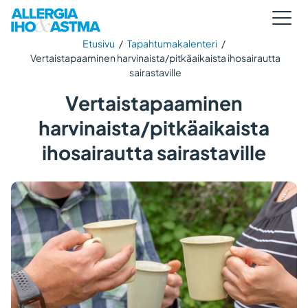
Etusivu
/
Tapahtumakalenteri
/
Vertaistapaaminen harvinaista/pitkäaikaista ihosairautta
sairastaville
Vertaistapaaminen
harvinaista/pitkäaikaista
ihosairautta sairastaville