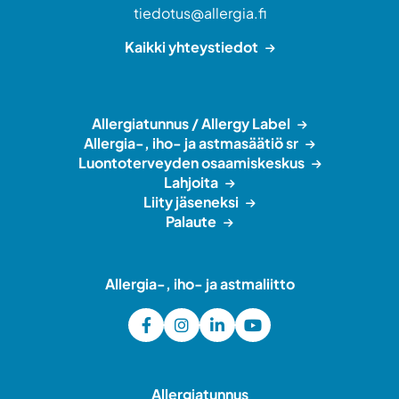
tiedotus@allergia.fi
Kaikki yhteystiedot
Allergiatunnus / Allergy Label
Allergia-, iho- ja astmasäätiö sr
Luontoterveyden osaamiskeskus
Lahjoita
Liity jäseneksi
Palaute
Allergia-, iho- ja astmaliitto
Allergiatunnus