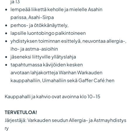
ja 13
lempeää liikettä keholle ja mielelle Asahin
parissa, Asahi-Sirpa
perhos- ja ötökkänäyttely,
lapsille luontobingo palkintoineen
yhdistyksen toiminnan esittelyä, neuvontaa allergia-,
iho- ja astma-asioihin
jäseneksi liittyville yllätyslahja
tapahtumassa kävijöiden kesken
arvotaan lahjakortteja Wanhan Warkauden
kauppahalliin, Uimahalliin sekä Gaffer Café:hen
Kauppahalli ja kahvio ovat avoinna klo 10-15
TERVETULOA!
Järjestäjä: Varkauden seudun Allergia- ja Astmayhdistys
ry