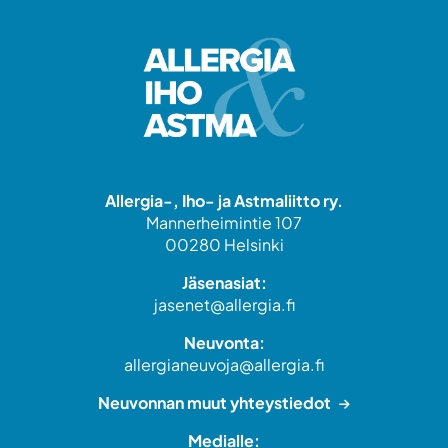
Allergia-, Iho- ja Astmaliitto ry.
Mannerheimintie 107
00280 Helsinki
Jäsenasiat:
jasenet@allergia.fi
Neuvonta:
allergianeuvoja@allergia.fi
Neuvonnan muut yhteystiedot
Medialle: