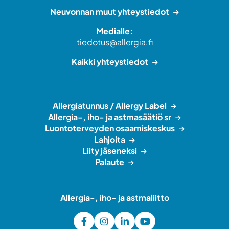
Neuvonnan muut yhteystiedot
Medialle:
tiedotus@allergia.fi
Kaikki yhteystiedot
Allergiatunnus / Allergy Label
Allergia-, iho- ja astmasäätiö sr
Luontoterveyden osaamiskeskus
Lahjoita
Liity jäseneksi
Palaute
Allergia-, iho- ja astmaliitto