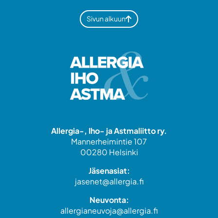
Sivun alkuun
Allergia-, Iho- ja Astmaliitto ry.
Mannerheimintie 107
00280 Helsinki
Jäsenasiat:
jasenet@allergia.fi
Neuvonta:
allergianeuvoja@allergia.fi