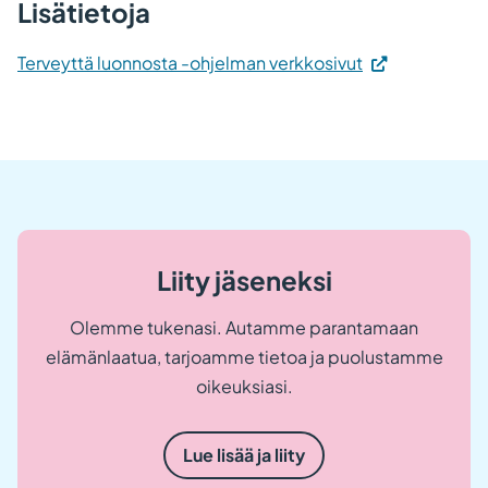
Lisätietoja
(Vieraile
Terveyttä luonnosta -ohjelman verkkosivut
ulkoisella
sivustolla.
Linkki
avautuu
uuteen
välilehteen.)
Liity jäseneksi
Olemme tukenasi. Autamme parantamaan
elämänlaatua, tarjoamme tietoa ja puolustamme
oikeuksiasi.
Lue lisää ja liity