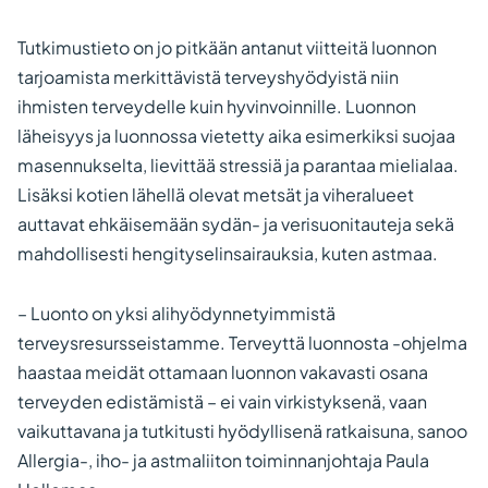
Tutkimustieto on jo pitkään antanut viitteitä luonnon
tarjoamista merkittävistä terveyshyödyistä niin
ihmisten terveydelle kuin hyvinvoinnille. Luonnon
läheisyys ja luonnossa vietetty aika esimerkiksi suojaa
masennukselta, lievittää stressiä ja parantaa mielialaa.
Lisäksi kotien lähellä olevat metsät ja viheralueet
auttavat ehkäisemään sydän- ja verisuonitauteja sekä
mahdollisesti hengityselinsairauksia, kuten astmaa.
– Luonto on yksi alihyödynnetyimmistä
terveysresursseistamme. Terveyttä luonnosta -ohjelma
haastaa meidät ottamaan luonnon vakavasti osana
terveyden edistämistä – ei vain virkistyksenä, vaan
vaikuttavana ja tutkitusti hyödyllisenä ratkaisuna, sanoo
Allergia-, iho- ja astmaliiton toiminnanjohtaja Paula