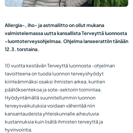
Allergia-, iho- ja astmaliitto on ollut mukana
valmistelemassa uutta kansallista Terveyttä luonnosta
-luontoterveysohjelmaa. Ohjelma lanseerattiin tänään
12.3. torstaina.
10 vuotta kestävän Terveyttä luonnosta -ohjelman
tavoitteena on tuoda luonnon terveyshyödyt
kiinteämmäksi osaksi ihmisten arkea, kuntien
päätöksentekoa ja sote-sektorin toimintaa.
Hyödyntämällä suunnitellummin luonnon
terveysvaikutuksia voidaan vähentää niin
kansantaudeista yhteiskunnalle aiheutuvia
kustannuksia kuin lisätä ihmisten terveyttä ja
hyvinvointia.