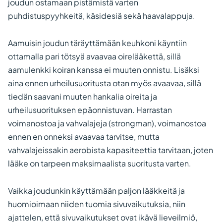
joudun ostamaan pistämistä varten
puhdistuspyyhkeitä, käsidesiä sekä haavalappuja.
Aamuisin joudun täräyttämään keuhkoni käyntiin
ottamalla pari tötsyä avaavaa oirelääkettä, sillä
aamulenkki koiran kanssa ei muuten onnistu. Lisäksi
aina ennen urheilusuoritusta otan myös avaavaa, sillä
tiedän saavani muuten hankalia oireita ja
urheilusuorituksen epäonnistuvan. Harrastan
voimanostoa ja vahvalajeja (strongman), voimanostoa
ennen en onneksi avaavaa tarvitse, mutta
vahvalajeissakin aerobista kapasiteettia tarvitaan, joten
lääke on tarpeen maksimaalista suoritusta varten.
Vaikka joudunkin käyttämään paljon lääkkeitä ja
huomioimaan niiden tuomia sivuvaikutuksia, niin
ajattelen, että sivuvaikutukset ovat ikävä lieveilmiö,