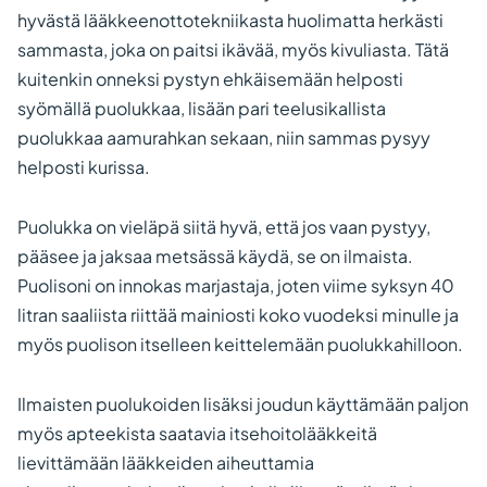
hyvästä lääkkeenottotekniikasta huolimatta herkästi
sammasta, joka on paitsi ikävää, myös kivuliasta. Tätä
kuitenkin onneksi pystyn ehkäisemään helposti
syömällä puolukkaa, lisään pari teelusikallista
puolukkaa aamurahkan sekaan, niin sammas pysyy
helposti kurissa.
Puolukka on vieläpä siitä hyvä, että jos vaan pystyy,
pääsee ja jaksaa metsässä käydä, se on ilmaista.
Puolisoni on innokas marjastaja, joten viime syksyn 40
litran saaliista riittää mainiosti koko vuodeksi minulle ja
myös puolison itselleen keittelemään puolukkahilloon.
Ilmaisten puolukoiden lisäksi joudun käyttämään paljon
myös apteekista saatavia itsehoitolääkkeitä
lievittämään lääkkeiden aiheuttamia