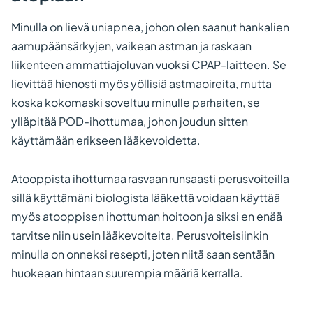
Minulla on lievä uniapnea, johon olen saanut hankalien
aamupäänsärkyjen, vaikean astman ja raskaan
liikenteen ammattiajoluvan vuoksi CPAP-laitteen. Se
lievittää hienosti myös yöllisiä astmaoireita, mutta
koska kokomaski soveltuu minulle parhaiten, se
ylläpitää POD-ihottumaa, johon joudun sitten
käyttämään erikseen lääkevoidetta.
Atooppista ihottumaa rasvaan runsaasti perusvoiteilla
sillä käyttämäni biologista lääkettä voidaan käyttää
myös atooppisen ihottuman hoitoon ja siksi en enää
tarvitse niin usein lääkevoiteita. Perusvoiteisiinkin
minulla on onneksi resepti, joten niitä saan sentään
huokeaan hintaan suurempia määriä kerralla.