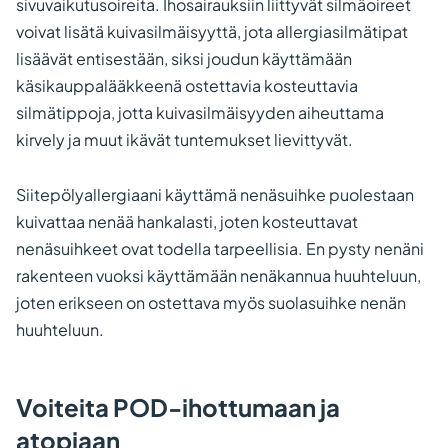
sivuvaikutusoireita. Ihosairauksiin liittyvät silmäoireet
voivat lisätä kuivasilmäisyyttä, jota allergiasilmätipat
lisäävät entisestään, siksi joudun käyttämään
käsikauppalääkkeenä ostettavia kosteuttavia
silmätippoja, jotta kuivasilmäisyyden aiheuttama
kirvely ja muut ikävät tuntemukset lievittyvät.
Siitepölyallergiaani käyttämä nenäsuihke puolestaan
kuivattaa nenää hankalasti, joten kosteuttavat
nenäsuihkeet ovat todella tarpeellisia. En pysty nenäni
rakenteen vuoksi käyttämään nenäkannua huuhteluun,
joten erikseen on ostettava myös suolasuihke nenän
huuhteluun.
Voiteita POD-ihottumaan ja
atopiaan