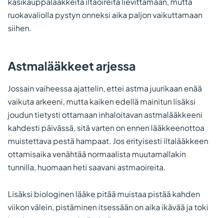
käsikauppalääkkeitä iltaoireita lievittämään, mutta
ruokavaliolla pystyn onneksi aika paljon vaikuttamaan
siihen.
Astmalääkkeet arjessa
Jossain vaiheessa ajattelin, ettei astma juurikaan enää
vaikuta arkeeni, mutta kaiken edellä mainitun lisäksi
joudun tietysti ottamaan inhaloitavan astmalääkkeeni
kahdesti päivässä, sitä varten on ennen lääkkeenottoa
muistettava pestä hampaat. Jos erityisesti iltalääkkeen
ottamisaika venähtää normaalista muutamallakin
tunnilla, huomaan heti saavani astmaoireita.
Lisäksi biologinen lääke pitää muistaa pistää kahden
viikon välein, pistäminen itsessään on aika ikävää ja toki