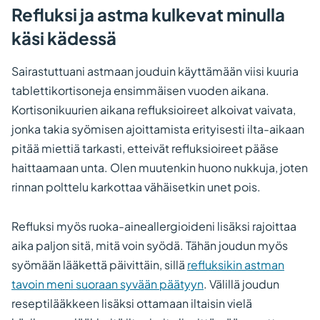
Refluksi ja astma kulkevat minulla
käsi kädessä
Sairastuttuani astmaan jouduin käyttämään viisi kuuria
tablettikortisoneja ensimmäisen vuoden aikana.
Kortisonikuurien aikana refluksioireet alkoivat vaivata,
jonka takia syömisen ajoittamista erityisesti ilta-aikaan
pitää miettiä tarkasti, etteivät refluksioireet pääse
haittaamaan unta. Olen muutenkin huono nukkuja, joten
rinnan polttelu karkottaa vähäisetkin unet pois.
Refluksi myös ruoka-aineallergioideni lisäksi rajoittaa
aika paljon sitä, mitä voin syödä. Tähän joudun myös
syömään lääkettä päivittäin, sillä
refluksikin astman
tavoin meni suoraan syvään päätyyn
. Välillä joudun
reseptilääkkeen lisäksi ottamaan iltaisin vielä