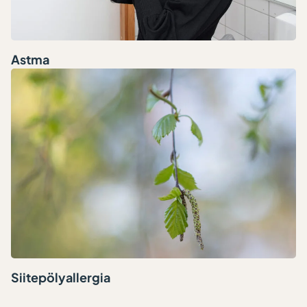
Astma
Siitepölyallergia