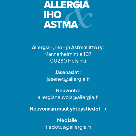
Allergia-, Iho- ja Astmaliitto ry.
Mannerheimintie 107
00280 Helsinki
Jäsenasiat:
jasenet@allergia.fi
Neuvonta:
allergianeuvoja@allergia.fi
Neuvonnan muut yhteystiedot
Medialle:
tiedotus@allergia.fi