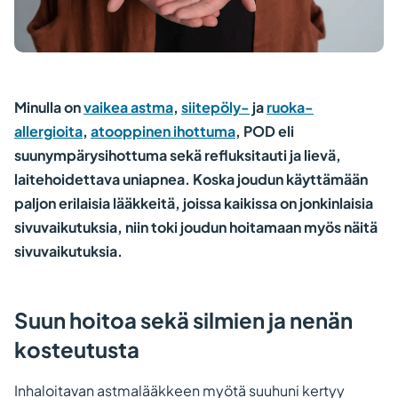
Minulla on
vaikea astma
,
siitepöly-
ja
ruoka-
allergioita
,
atooppinen ihottuma
, POD eli
suunympärysihottuma sekä refluksitauti ja lievä,
laitehoidettava uniapnea. Koska joudun käyttämään
paljon erilaisia lääkkeitä, joissa kaikissa on jonkinlaisia
sivuvaikutuksia, niin toki joudun hoitamaan myös näitä
sivuvaikutuksia.
Suun hoitoa sekä silmien ja nenän
kosteutusta
Inhaloitavan astmalääkkeen myötä suuhuni kertyy