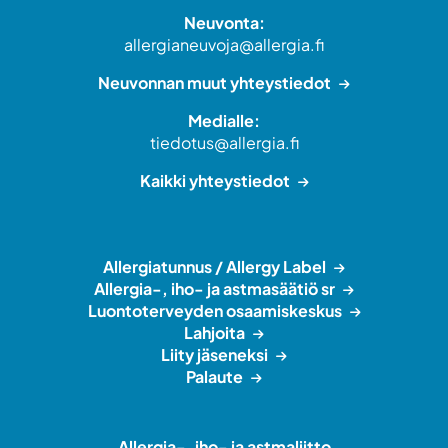
Neuvonta:
allergianeuvoja@allergia.fi
Neuvonnan muut yhteystiedot
Medialle:
tiedotus@allergia.fi
Kaikki yhteystiedot
Allergiatunnus / Allergy Label
Allergia-, iho- ja astmasäätiö sr
Luontoterveyden osaamiskeskus
Lahjoita
Liity jäseneksi
Palaute
Allergia-, iho- ja astmaliitto