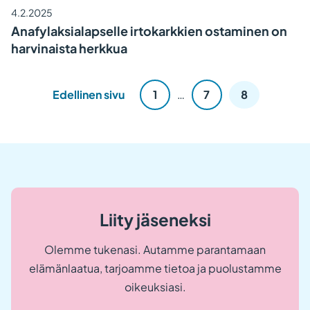
4.2.2025
Anafylaksialapselle irtokarkkien ostaminen on
harvinaista herkkua
Lisää
Edellinen sivu
1
…
7
8
artikkeleita
Liity jäseneksi
Olemme tukenasi. Autamme parantamaan
elämänlaatua, tarjoamme tietoa ja puolustamme
oikeuksiasi.