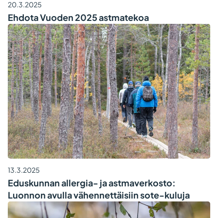
20.3.2025
Ehdota Vuoden 2025 astmatekoa
13.3.2025
Eduskunnan allergia- ja astmaverkosto:
Luonnon avulla vähennettäisiin sote-kuluja