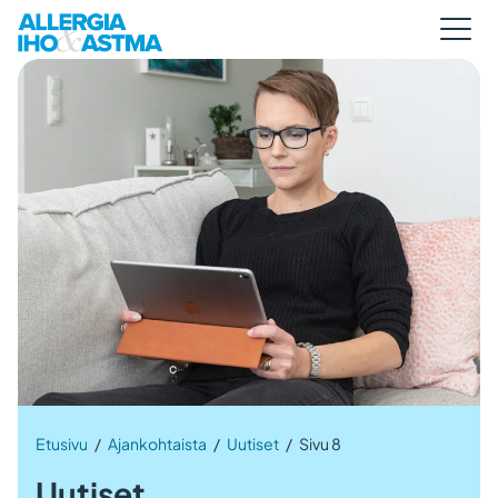
Etusivu
/
Ajankohtaista
/
Uutiset
/
Sivu 8
Uutiset