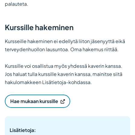
palauteta.
Kurssille hakeminen
Kursseille hakeminen ei edellytä liiton jäsenyyttä eikä
terveydenhuollon lausuntoa. Oma hakemus riittää.
Kurssille voi osallistua myös yhdessä kaverin kanssa.
Jos haluat tulla kurssille kaverin kanssa, mainitse siitä
hakulomakkeen Lisätietoja-kohdassa.
(
Hae mukaan kurssille
V
i
e
r
a
i
Lisätietoja:
l