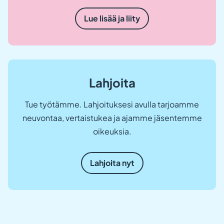
a
v
Lue lisää ja liity
a
u
t
u
u
u
u
t
Lahjoita
e
e
n
Tue työtämme. Lahjoituksesi avulla tarjoamme
v
neuvontaa, vertaistukea ja ajamme jäsentemme
ä
l
oikeuksia.
i
l
e
h
Lahjoita nyt
t
e
e
n
.
)