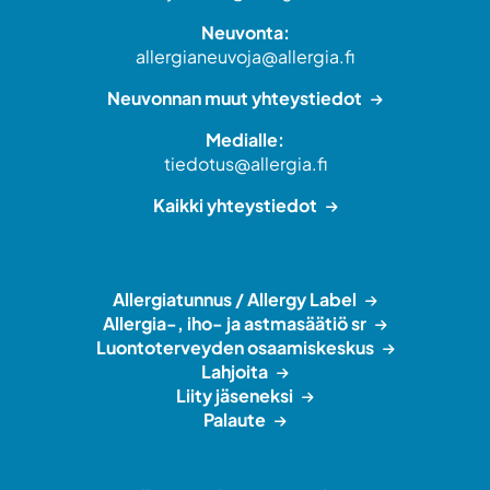
Neuvonta:
allergianeuvoja@allergia.fi
Neuvonnan muut yhteystiedot
Medialle:
tiedotus@allergia.fi
Kaikki yhteystiedot
Allergiatunnus / Allergy Label
Allergia-, iho- ja astmasäätiö sr
Luontoterveyden osaamiskeskus
Lahjoita
Liity jäseneksi
Palaute