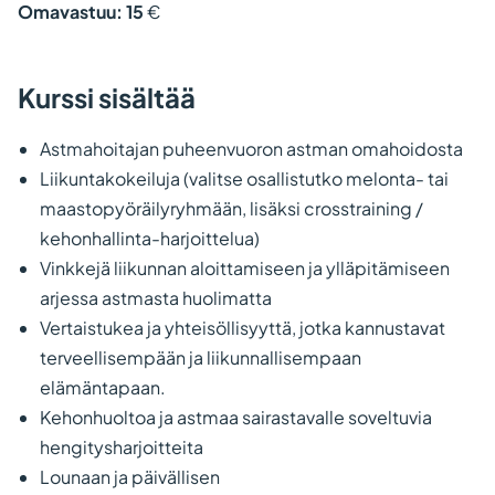
Omavastuu: 15
€
Kurssi sisältää
Astmahoitajan puheenvuoron astman omahoidosta
Liikuntakokeiluja (valitse osallistutko melonta- tai
maastopyöräilyryhmään, lisäksi crosstraining /
kehonhallinta-harjoittelua)
Vinkkejä liikunnan aloittamiseen ja ylläpitämiseen
arjessa astmasta huolimatta
Vertaistukea ja yhteisöllisyyttä, jotka kannustavat
terveellisempään ja liikunnallisempaan
elämäntapaan.
Kehonhuoltoa ja astmaa sairastavalle soveltuvia
hengitysharjoitteita
Lounaan ja päivällisen