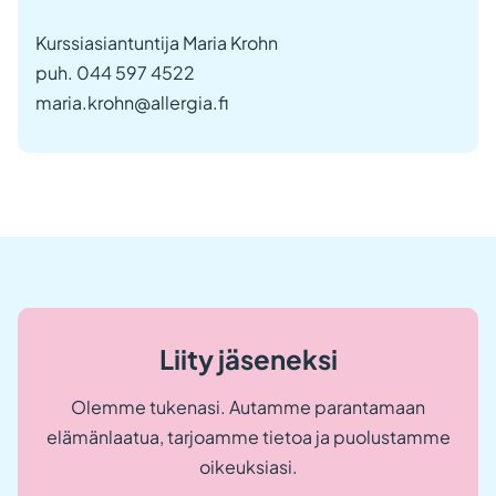
e
u
Kurssiasiantuntija Maria Krohn
l
k
puh. 044 597 4522
o
maria.krohn@allergia.fi
i
s
e
l
l
a
s
i
v
u
s
t
o
l
l
Liity jäseneksi
a
.
L
Olemme tukenasi. Autamme parantamaan
i
elämänlaatua, tarjoamme tietoa ja puolustamme
n
k
oikeuksiasi.
k
i